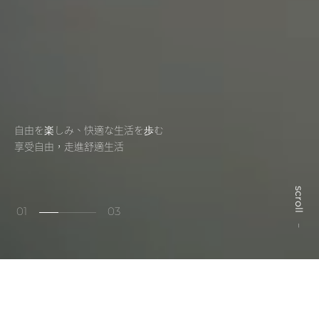
自由を楽しみ、快適な生活を歩む
享受自由，走進舒適生活
scroll
0
1
03