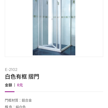
E-2102
白色有框 摺門
金額
0
元
門框材質：鋁合金
顏 色：純白色