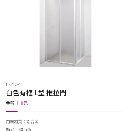
L-2104
白色有框 L型 推拉門
金額
0
元
門框材質：鋁合金
顏 色：純白色